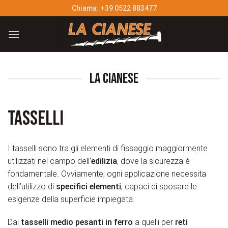
Salta
Chiama: +39 0522 883477
ai
contenuti
LA CIANESE
Tasselli
I tasselli sono tra gli elementi di fissaggio maggiormente
utilizzati nel campo dell’
edilizia
, dove la sicurezza è
fondamentale. Ovviamente, ogni applicazione necessita
dell’utilizzo di
specifici elementi
, capaci di sposare le
esigenze della superficie impiegata.
Dai
tasselli medio pesanti in ferro
a quelli per
reti